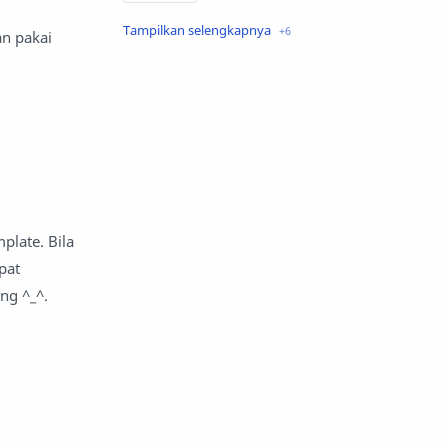
Javascript
SEO
an pakai
Template
Tips
Tutorial
Widget
plate. Bila
pat
ng ^_^.